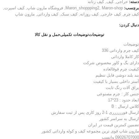
دسته:
حراجی
,
کیف
,
کیف زنانه
برچسب:
Maron-shop
,
Maron_shoppping2
,
فروشگاه مارون شاپ
,
کیف اسپرت
,
کیف چرم
,
کیف خارجی
,
کیف روزانه
,
کیف سبک
,
کیف وارداتی
,
مارون شاپ
دنبال کردن:
توضیحات
توضیحات تکمیلی
حمل و نقل کالا
توضیحات
کیف چرم وارداتی 336
کار کاملا وارداتی
دارای بگ و کاور مخصوص شرکت
کیفیت چرم فوقالعاده
بند بلند دوشی قابل تنظیم
آستر داخلی بسیار با کیفیت
یراق آلات رنگ ثابت
جنس کار : چرم مصنوعی
ابعاد حدود : 23*17
کلاس ارسال : B
ارسال فورررررری 1-2 روز کاری پس از ثبت سفارش
ارسال به سراسر کشور
تضمین کمترین قیمت در ایران
مارون شاپ قوی ترین مجموعه کیف و کوله وارداتی کشور
09026707000 واتسپ