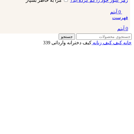
رمز عبور خود را گم کرده اید؟
مرا به خاطر بسپار
0
آیتم
فهرست
0
آیتم
جستجو
خانه
کیف
کیف زنانه
کیف دخترانه وارداتی 339