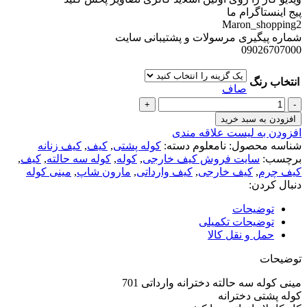
پیج اینستاگرام ما
Maron_shopping2
شماره پیگیری مرسولات و پشتیبانی سایت
09026707000
انتخاب رنگ
صاف
افزودن به سبد خرید
افزودن به لیست علاقه مندی
شناسه محصول:
نامعلوم
دسته:
کوله پشتی
,
کیف
,
کیف زنانه
برچسب:
سایت فروش کیف خارجی
,
کوله
,
کوله سه حالته
,
کیف
,
کیف چرم
,
کیف خارجی
,
کیف وارداتی
,
مارون شاپ
,
مینی کوله
دنبال کردن:
توضیحات
توضیحات تکمیلی
حمل و نقل کالا
توضیحات
مینی کوله سه حالته دخترانه وارداتی 701
کوله پشتی دخترانه