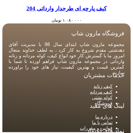
کیف پارچه ای طرحدار وارداتی 204
۱.۰۸۰.۰۰۰
تومان
فروشگاه مارون شاپ
مجموعه مارون شاپ ابتدای سال 98 با مدیریت آقای
دهدشتی مقدم شروع به کار کرد ، به لطف خداوند متعال
امروز ما با گسترش کار خود انواع کیف، کوله مردانه و زنانه
وارداتی در مجموعه مارون شاپ فراهم اورده تا شما با
کمترین قیمت و بهترین کیفیت، نیاز های خود را براورده
سازید.
خدمات مشتریان
کیف زنانه
کیف مردانه
کوله پشتی
فروشگاه
لینک های مفید
درباره ما
تماس با ما
قوانین و مقررات
نماد های اعتماد