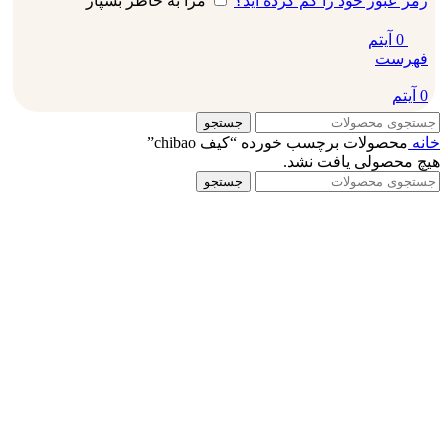
رمز عبور خود را گم کرده اید؟
مرا به خاطر بسپار
0
آیتم
فهرست
0
آیتم
جستجو
خانه
محصولات برچسب خورده “کیف chibao”
هیچ محصولی یافت نشد.
جستجو