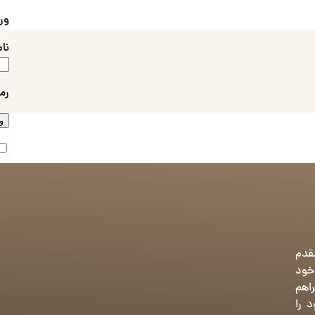
ور
نا
رم
و
تی مقدم
 خود
راهم
 را