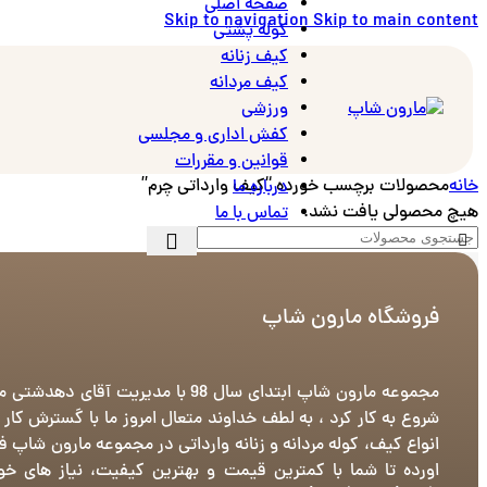
صفحه اصلی
Skip to navigation
Skip to main content
کوله پشتی
کیف زنانه
کیف مردانه
ورزشی
کفش اداری و مجلسی
قوانین و مقررات
خانه
محصولات برچسب خورده “کیف وارداتی چرم”
درباره ما
هیچ محصولی یافت نشد.
تماس با ما
فروشگاه مارون شاپ
مجموعه مارون شاپ ابتدای سال 98 با مدیریت آقای دهدش
شروع به کار کرد ، به لطف خداوند متعال امروز ما با گسترش کار
انواع کیف، کوله مردانه و زنانه وارداتی در مجموعه مارون شاپ ف
اورده تا شما با کمترین قیمت و بهترین کیفیت، نیاز های خود