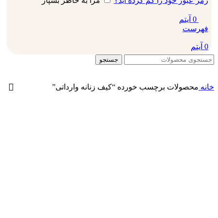
رمز عبور خود را گم کرده اید؟
مرا به خاطر بسپار
0
آیتم
فهرست
0
آیتم
جستجو
خانه
محصولات برچسب خورده “کیف زنانه وارداتی”