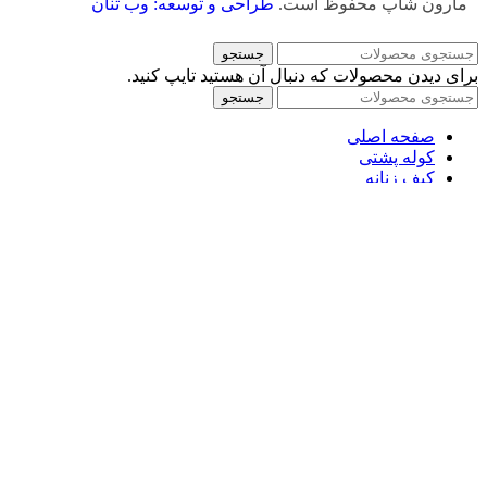
مارون شاپ محفوظ است.
طراحی و توسعه: وب تنان
جستجو
برای دیدن محصولات که دنبال آن هستید تایپ کنید.
جستجو
صفحه اصلی
کوله پشتی
کیف زنانه
کیف مردانه
ورزشی
کفش اداری و مجلسی
قوانین و مقررات
درباره ما
تماس با ما
علاقه مندی
ورود / ثبت نام
سبدخرید
بستن
ورود
بستن
هنوز حساب کاربری ندارید؟